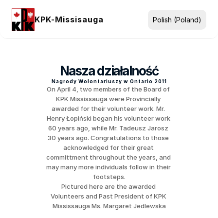
Select Language
KPK-Missisauga
Polish (Poland)
Nasza działalność
Nagrody Wolontariuszy w Ontario 2011
On April 4, two members of the Board of 
KPK Mississauga were Provincially 
awarded for their volunteer work. Mr. 
Henry Łopiński began his volunteer work 
60 years ago, while Mr. Tadeusz Jarosz 
30 years ago. Congratulations to those 
acknowledged for their great 
committment throughout the years, and 
may many more individuals follow in their 
footsteps.
Pictured here are the awarded 
Volunteers and Past President of KPK 
Mississauga Ms. Margaret Jedlewska